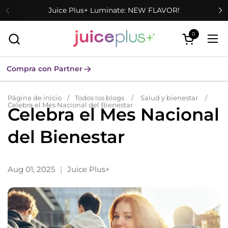
Ir al contenido
Juice Plus+ Luminate: NEW FLAVOR!
0
Abrir carrit
Abr
Compra con Partner
Página de inicio
/
Todos los blogs
/
Salud y bienestar
/
Celebra el Mes Nacional del Bienestar
Celebra el Mes Nacional
del Bienestar
Aug 01, 2025
Juice Plus+