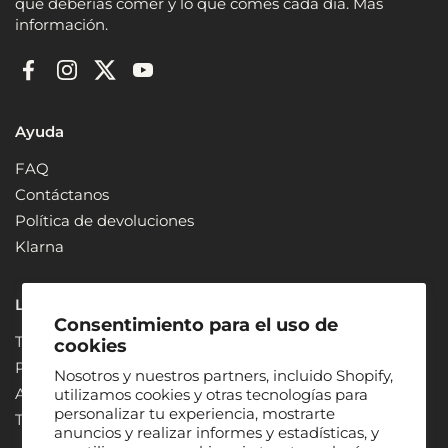
que deberías comer y lo que comes cada día. Más
información.
Facebook
Instagram
Twitter
YouTube
Ayuda
FAQ
Contáctanos
Política de devoluciones
Klarna
Legal
Consentimiento para el uso de
Terms of Use
cookies
Privacy Policy
Nosotros y nuestros partners, incluido Shopify,
ADA Compliance + Accessibility
utilizamos cookies y otras tecnologías para
personalizar tu experiencia, mostrarte
Terms & Conditions
anuncios y realizar informes y estadísticas, y