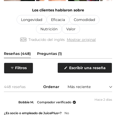
Diapositiva
1
Los clientes hablaron sobre
seleccionada
Longevidad
Eficacia
Comodidad
Nutrición
Valor
Traducido del inglés
Mostrar original
(pestaña
(pestaña
Reseñas
448
Preguntas
1
expandida)
colapsada)
Filtros
Escribir una reseña
(Se
abre
en
una
nueva
Cargando...
448 reseñas
Ordenar
ventana)
Hace 2 días
Bobbie M.
Comprador verificado
¿Es socio o empleado de JuicePlus+?
No