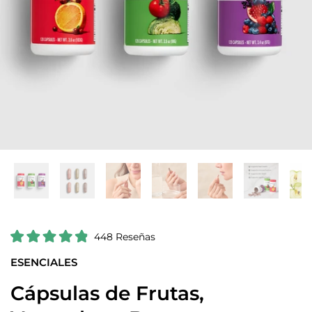
H
448
Reseñas
C
a
a
ESENCIALES
z
l
i
c
f
Cápsulas de Frutas,
l
i
c
i