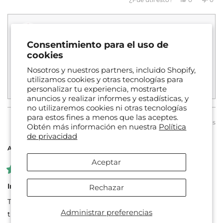
esta
esta
personas
esta
per
reseña
votaron
rese
vot
reseña
de
sí
de
no
SHEILA
SHE
Juice Plus+
Hace 3 días
B.
B.
fue
no
*Juice Plus+ ayuda a alimentar su cuerpo con una
útil.
fue
Consentimiento para el uso de
útil.
nutrición de origen vegetal y un cuerpo bien
cookies
alimentado va a funcionar mejor. Los productos
Nosotros y nuestros partners, incluido Shopify,
Juice Plus+ no pretenden tratar, curar o prevenir
utilizamos cookies y otras tecnologías para
ninguna afección o enfermedad médica específica.
Leer más
personalizar tu experiencia, mostrarte
Su experiencia personal con Juice Plus+ puede variar.
Read
anuncios y realizar informes y estadísticas, y
more
no utilizaremos cookies ni otras tecnologías
about
para estos fines a menos que las aceptes.
this
Hace 6 días
Obtén más información en nuestra
Política
MIRIAM P. R.
Comprador verificado
review
de privacidad
reply
Are you a JuicePlus+ Partner or Employee?
Yes
Aceptar
Calificado
5
Indispensable!!
Rechazar
de
5
They cannot be missing from my daily routine I love
estrellas
Administrar preferencias
them!!!