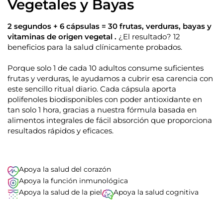
Vegetales y Bayas
a
d
c
o
p
4
2 segundos + 6 cápsulas = 30 frutas, verduras, bayas y
.
a
vitaminas de origen vegetal .
¿El resultado? 12
9
r
d
beneficios para la salud clínicamente probados.
e
a
5
d
e
Porque solo 1 de cada 10 adultos consume suficientes
s
e
frutas y verduras, le ayudamos a cubrir esa carencia con
t
r
s
este sencillo ritual diario. Cada cápsula aporta
e
p
polifenoles biodisponibles con poder antioxidante en
l
l
l
tan solo 1 hora, gracias a nuestra fórmula basada en
a
alimentos integrales de fácil absorción que proporciona
a
s
resultados rápidos y eficaces.
z
a
r
t
Apoya la salud del corazón
e
Apoya la función inmunológica
a
Apoya la salud de la piel
Apoya la salud cognitiva
l
a
s