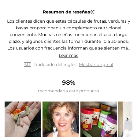
estrellas:
estrellas:
estrellas:
estrellas:
estrellas:
423
14
6
2
3
Resumen de reseñas
Los clientes dicen que estas cápsulas de frutas, verduras y
bayas proporcionan un complemento nutricional
conveniente. Muchas reseñas mencionan el uso a largo
plazo, y algunos clientes las toman durante 10 a 30 años.
Los usuarios con frecuencia informan que se sienten más
enérgicos y aprecian la facilidad de incorporar productos
Leer más
adicionales a su dieta. Los comentarios más comunes
Traducido del inglés
Mostrar original
incluyen la satisfacción con el factor de conveniencia,
especialmente entre aquellos que tienen dificultades para
consumir suficientes frutas y verduras a diario. Muchos
98%
clientes notan que se han convertido en usuarios habituales
recomendaría este producto
a diario y que no se quedarían sin ellos. Algunos mencionan
que el costo es caro, mientras que otros lo encuentran
asequible en comparación con los productos frescos. Las
reseñas elogian constantemente las cápsulas como un
eficaz puente dietético.