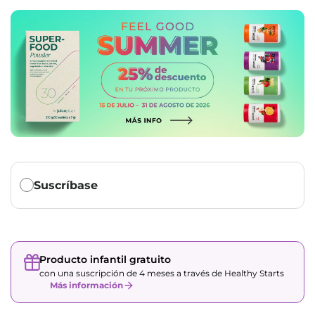
r
e
s
e
ñ
a
s
Translation missing: es.products.subscription.purchase_ty
Suscríbase
Producto infantil gratuito
con una suscripción de 4 meses a través de Healthy Starts
Más información