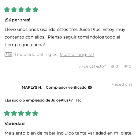
Calificado
5
¡Súper tres!
de
5
Llevo unos años usando estos tres Juice Plus. Estoy muy
estrellas
contento con ellos. ¡Pienso seguir tomándolos todo el
tiempo que pueda!
Traducido del inglés
Mostrar original
Sí,
No,
¿Fue útil esto?
0
0
esta
personas
esta
per
reseña
votaron
rese
vot
de
sí
de
no
Bobbie
Bob
Hace 3 días
M.
M.
MARLYS H.
Comprador verificado
fue
no
útil.
fue
útil.
¿Es socio o empleado de JuicePlus+?
No
Calificado
5
Variedad
de
5
Me siento bien de haber incluido tanta variedad en mi dieta.
estrellas