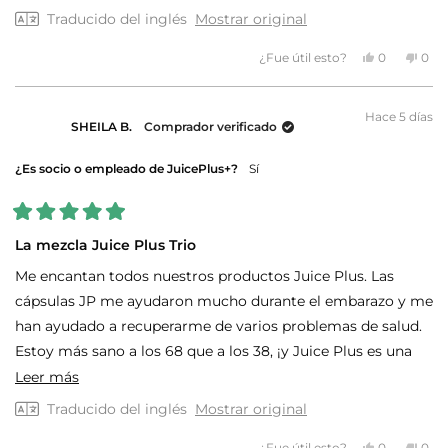
Traducido del inglés
Mostrar original
Sí,
No,
¿Fue útil esto?
0
0
esta
personas
esta
per
reseña
votaron
rese
vot
de
sí
de
no
MARLYS
MAR
Hace 5 días
H.
H.
SHEILA B.
Comprador verificado
fue
no
útil.
fue
útil.
¿Es socio o empleado de JuicePlus+?
Sí
Calificado
5
La mezcla Juice Plus Trio
de
5
Me encantan todos nuestros productos Juice Plus. Las
estrellas
cápsulas JP me ayudaron mucho durante el embarazo y me
han ayudado a recuperarme de varios problemas de salud.
Estoy más sano a los 68 que a los 38, ¡y Juice Plus es una
parte importante de eso! ¡Me encantan nuestros productos
Leer
Leer más
en polvo en cápsulas!
más
Traducido del inglés
Mostrar original
sobre
Sí,
No,
¿Fue útil esto?
0
0