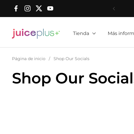
Ir al contenido
Facebook
Instagram
Twitter
YouTube
Tienda
Más inform
Página de inicio
/
Shop Our Socials
Shop Our Social