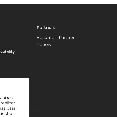
Partners
Become a Partner
Renew
ibility
y otras
realizar
ías para
uestra