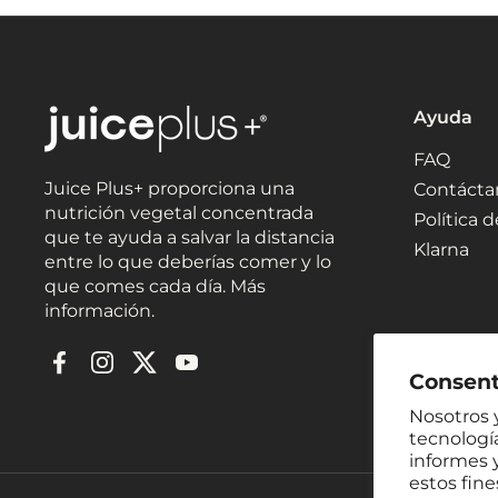
Ayuda
FAQ
Juice Plus+ proporciona una
Contácta
nutrición vegetal concentrada
Política 
que te ayuda a salvar la distancia
Klarna
entre lo que deberías comer y lo
que comes cada día. Más
información.
Facebook
Instagram
Twitter
YouTube
Consent
Nosotros y
tecnología
informes y
estos fin