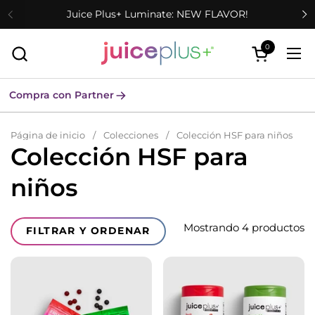
Ir al contenido
Juice Plus+ Luminate: NEW FLAVOR!
0
Abrir carrit
Abr
Compra con Partner
Página de inicio
/
Colecciones
/
Colección HSF para niños
Colección HSF para
niños
Translation missing: es.collections.facets.filter_and_sort_liv
Mostrando 4 productos
FILTRAR Y ORDENAR