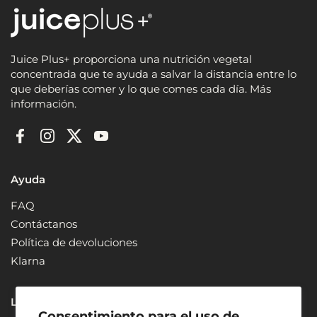
e
5
e
s
t
r
Juice Plus+ proporciona una nutrición vegetal
e
concentrada que te ayuda a salvar la distancia entre lo
l
l
que deberías comer y lo que comes cada día. Más
a
información.
s
Facebook
Instagram
Twitter
YouTube
Ayuda
FAQ
Contáctanos
Política de devoluciones
Klarna
Legal
Consentimiento para el uso de