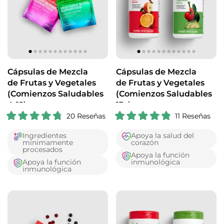
Cápsulas de Mezcla
Cápsulas de Mezcla
de Frutas y Vegetales
de Frutas y Vegetales
(Comienzos Saludables
(Comienzos Saludables
4-12)
13+)
20
Reseñas
11
Reseñas
C
C
a
a
Ingredientes
Apoya la salud del
l
l
mínimamente
corazón
i
i
procesados
f
f
Apoya la función
i
i
Apoya la función
inmunológica
c
c
inmunológica
a
a
d
d
o
o
4
4
.
.
8
9
d
d
e
e