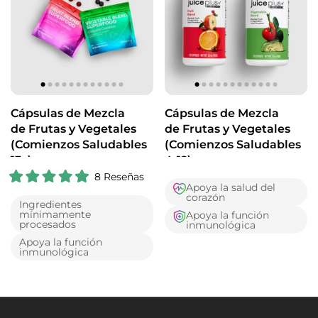
5
5
e
e
s
s
t
t
r
r
e
e
l
l
l
l
a
a
s
s
Cápsulas de Mezcla
Cápsulas de Mezcla
de Frutas y Vegetales
de Frutas y Vegetales
(Comienzos Saludables
(Comienzos Saludables
13+)
4-12)
8
Reseñas
Apoya la salud del
C
corazón
a
Ingredientes
l
mínimamente
Apoya la función
i
procesados
inmunológica
f
i
Apoya la función
c
inmunológica
a
d
o
5
.
0
d