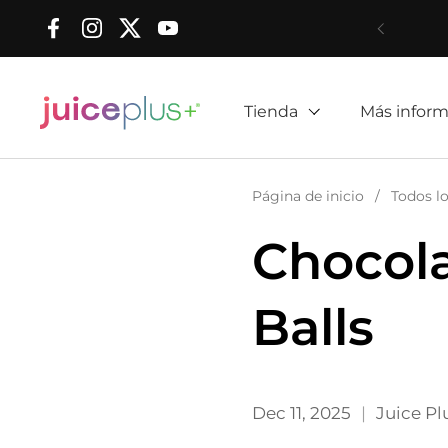
Ir al contenido
Facebook
Instagram
Twitter
YouTube
Tienda
Más inform
Página de inicio
/
Todos l
Chocola
Balls
Dec 11, 2025
Juice Pl