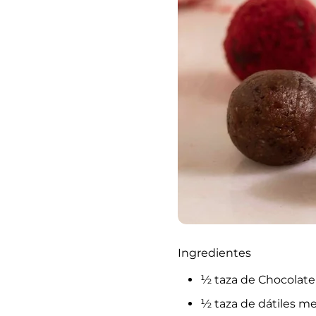
Ingredientes
½ taza de Chocolat
½ taza de dátiles me