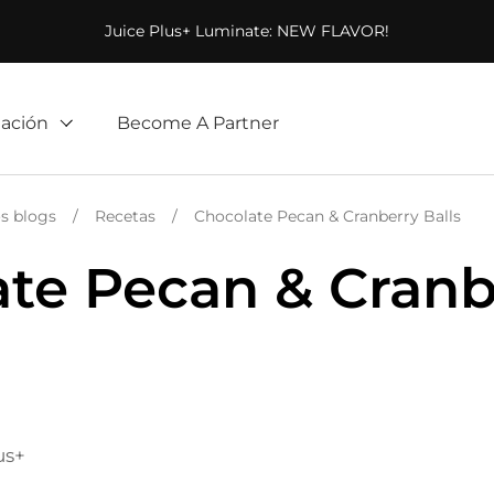
Juice Plus+ Luminate: NEW FLAVOR!
ación
Become A Partner
os blogs
/
Recetas
/
Chocolate Pecan & Cranberry Balls
te Pecan & Cranb
us+