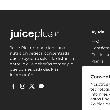
Ayuda
FAQ
Juice Plus+ proporciona una
Contácta
nutrición vegetal concentrada
Política 
que te ayuda a salvar la distancia
Klarna
entre lo que deberías comer y lo
que comes cada día. Más
información.
Consent
Nosotros y
Facebook
Instagram
Twitter
YouTube
tecnología
informes y
estos fin
Política d