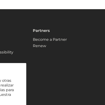
Partners
Become a Partner
Renew
ibility
y otras
realizar
ías para
uestra